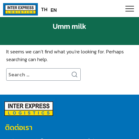
Skip
Paste this code as high in the of the page as possible:
TH
EN
to
content
Umm milk
Nothing Found
It seems we can’t find what you’re looking for. Perhaps
searching can help.
Search
for:
ติดต่อเรา