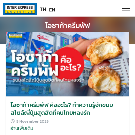
Skip
Paste this code as high in the of the page as possible:
TH
EN
to
content
โอซาก้าครีมพัฟ
โอซาก้าครีมพัฟ คืออะไร? ทำความรู้จักขนม
สไตล์ญี่ปุ่นสุดฮิตที่คนไทยหลงรัก
5 November 2025
อ่านเพิ่มเติม