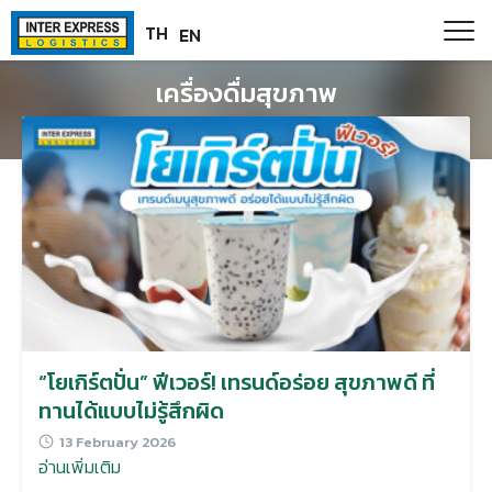
Skip
Paste this code as high in the of the page as possible:
TH
EN
to
content
เครื่องดื่มสุขภาพ
“โยเกิร์ตปั่น” ฟีเวอร์! เทรนด์อร่อย สุขภาพดี ที่
ทานได้แบบไม่รู้สึกผิด
13 February 2026
อ่านเพิ่มเติม