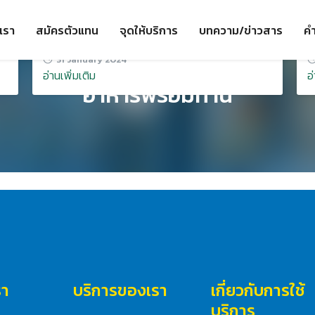
เคล็ดลับการเลือกกล่องใส่อาหารแช่เย็น
อ
เรา
สมัครตัวแทน
จุดให้บริการ
บทความ/ข่าวสาร
คำ
– แช่แข็ง
อ
31 January 2024
อ่านเพิ่มเติม
อ
อาหารพร้อมทาน
รา
บริการของเรา
เกี่ยวกับการใช้
บริการ