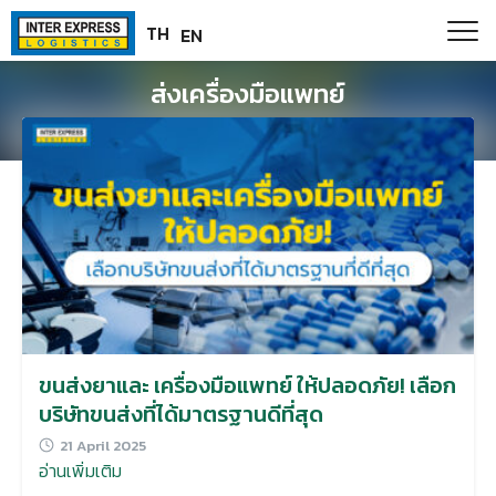
Skip
Paste this code as high in the of the page as possible:
TH
EN
to
content
ส่งเครื่องมือแพทย์
ขนส่งยาและ เครื่องมือแพทย์ ให้ปลอดภัย! เลือก
บริษัทขนส่งที่ได้มาตรฐานดีที่สุด
21 April 2025
อ่านเพิ่มเติม