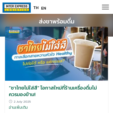
Skip
Paste this code as high in the of the page as possible:
TH
EN
to
content
ส่งชาพร้อมดื่ม
“ชาไทยไม่ใส่สี” โอกาสใหม่ที่ร้านเครื่องดื่มไม่
ควรมองข้าม!
2 July 2025
อ่านเพิ่มเติม