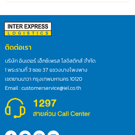
ติดต่อเรา
บริษัท อินเตอร์ เอ็กซ์เพรส โลจิสติกส์ จำกัด
1 พระรามที่ 3 ซอย 37 แขวงบางโพงพาง
Search
เขตยานนาวา กรุงเทพมหานคร 10120
for:
Email : customerservice@iel.co.th