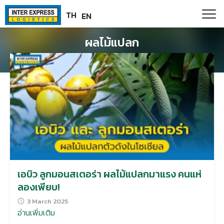
Skip
Paste this code as high in the of the page as possible:
TH
EN
to
content
ผลไม้แปลก
เอบิว ลูกมอนสเตอร่า ผลไม้แปลกมาแรง คนแห่
ลองเพียบ!
3 March 2025
อ่านเพิ่มเติม