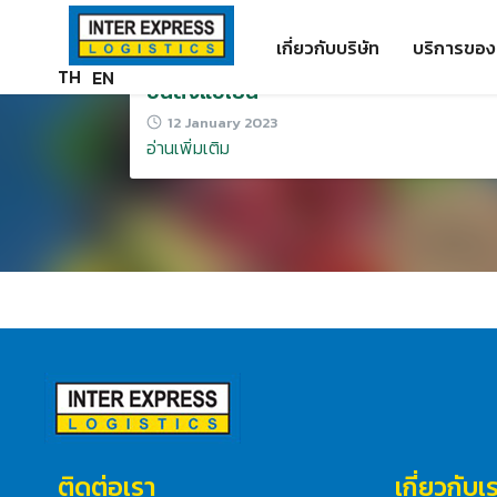
Skip
Paste this code as high in the of the page as possible:
HOW TO ส่งผลไม้ เมืองหนาวอย่าง แอ
to
เกี่ยวกับบริษัท
บริการของ
ปเปิ้ล องุ่น และอโวคาโด ด้วยบริการ
content
TH
EN
ขนส่งแช่เย็น
12 January 2023
อ่านเพิ่มเติม
ติดต่อเรา
เกี่ยวกับเ