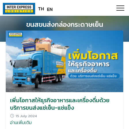
Skip
Paste this code as high in the of the page as possible:
TH
EN
to
content
ขนสขนส่งกล่องกระดาษเย็น
เพิ่มโอกาสให้ธุรกิจอาหารและเครื่องดื่มด้วย
บริการขนส่งแช่เย็น-แช่แข็ง
15 July 2024
อ่านเพิ่มเติม