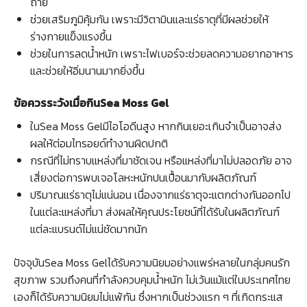
ถ่าย
ช่วยเสริมภูมิคุ้มกัน เพราะมีวิตามินและแร่ธาตุที่มีผลช่วยให้
ร่างกายแข็งแรงขึ้น
ช่วยในการลดน้ำหนัก เพราะไฟเบอร์จะช่วยลดความอยากอาหาร
และช่วยให้อิ่มนานมากยิ่งขึ้น
ข้อควรระวังเมื่อกินSea Moss Gel
ในSea Moss Gelมีไอโอดีนสูง หากกินเยอะเกินจำเป็นอาจส่ง
ผลให้ต่อมไทรอยด์ทำงานผิดปกติ
กรณีที่ไม่ทราบแหล่งที่มาชัดเจน หรือแหล่งที่มาไม่ปลอดภัย อาจ
เสี่ยงต่อการพบเจอโลหะหนักปนเปื้อนมากับผลิตภัณฑ์
ปริมาณแร่ธาตุไม่แน่นอน เนื่องจากแร่ธาตุจะแตกต่างกันออกไป
ในแต่ละแหล่งที่มา ส่งผลให้คุณประโยชน์ที่ได้รับในผลิตภัณฑ์
แต่ละแบรนด์ไม่แน่ชัดมากนัก
ปัจจุบันSea Moss Gelได้รับความนิยมอย่างแพร่หลายในกลุ่มคนรัก
สุขภาพ รวมถึงคนที่กำลังควบคุมน้ำหนัก ไม่เว้นแม้แต่ในประเทศไทย
เองก็ได้รับความนิยมไม่แพ้กัน ซึ่งหากเป็นช่วงแรก ๆ ที่เกิดกระแส