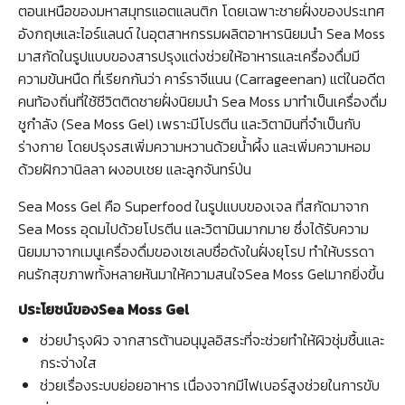
ตอนเหนือของมหาสมุทรแอตแลนติก โดยเฉพาะชายฝั่งของประเทศ
อังกฤษและไอร์แลนด์ ในอุตสาหกรรมผลิตอาหารนิยมนำ Sea Moss
มาสกัดในรูปแบบของสารปรุงแต่งช่วยให้อาหารและเครื่องดื่มมี
ความข้นหนืด ที่เรียกกันว่า คาร์ราจีแนน (Carrageenan) แต่ในอดีต
คนท้องถิ่นที่ใช้ชีวิตติดชายฝั่งนิยมนำ Sea Moss มาทำเป็นเครื่องดื่ม
ชูกำลัง (Sea Moss Gel) เพราะมีโปรตีน และวิตามินที่จำเป็นกับ
ร่างกาย โดยปรุงรสเพิ่มความหวานด้วยน้ำผึ้ง และเพิ่มความหอม
ด้วยฝักวานิลลา ผงอบเชย และลูกจันทร์ป่น
Sea Moss Gel คือ Superfood ในรูปแบบของเจล ที่สกัดมาจาก
Sea Moss อุดมไปด้วยโปรตีน และวิตามินมากมาย ซึ่งได้รับความ
นิยมมาจากเมนูเครื่องดื่มของเซเลบชื่อดังในฝั่งยุโรป ทำให้บรรดา
คนรักสุขภาพทั้งหลายหันมาให้ความสนใจSea Moss Gelมากยิ่งขึ้น
ประโยชน์ของSea Moss Gel
ช่วยบำรุงผิว จากสารต้านอนุมูลอิสระที่จะช่วยทำให้ผิวชุ่มชื้นและ
กระจ่างใส
ช่วยเรื่องระบบย่อยอาหาร เนื่องจากมีไฟเบอร์สูงช่วยในการขับ