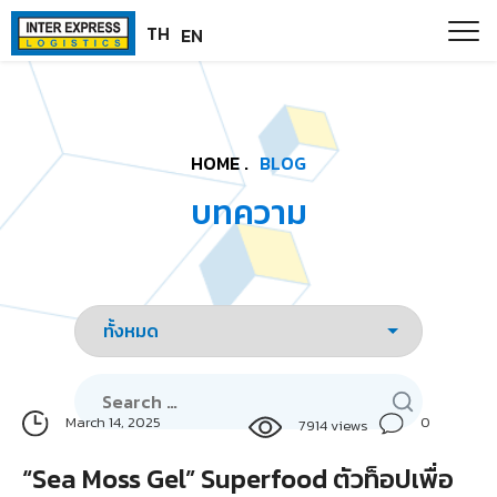
Skip
Paste this code as high in the of the page as possible:
TH
EN
to
content
HOME .
BLOG
บทความ
Search
for:
0
March 14, 2025
7914 views
“Sea Moss Gel” Superfood ตัวท็อปเพื่อ