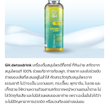
GH.detoxdrink
เครื่องดื่มสมุนไพรดีท็อกซ์ ที่กินง่าย สกัดจาก
สมุนไพรแท้ 100% ช่วยแก้อาการท้องผูก, ถ่ายยาก และยังช่วยขับ
ถ่ายของเสียที่สะสมอยู่ในลำไส้ คัดสรรวัตถุดิบสมุนไพรจาก
ธรรมชาติ ไม่ว่าจะเป็น มะขามแขก, กระเจี๊ยบ, พุทราจีน, ใบเตย และ
เก๊กฮวย ให้ความหวานด้วยสารสกัดจากหญ้าหวานแทนน้ำตาล ไม่
ใส่วัตถุกันเสีย และไม่มีส่วนผสมของยาถ่าย เพราะฉะนั้นมั่นใจได้ว่า
จะไม่มีปัญหาอาการปวดบิด หรือมวนท้องอย่างแน่นอน