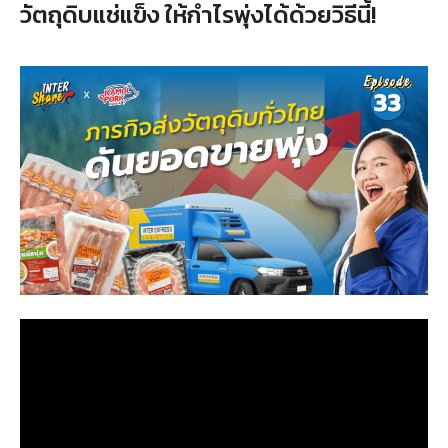
วัตถุดิบแช่แข็ง ให้กำไรพุ่งได้ด้วยวิธีนี้!