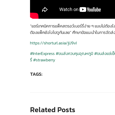
“แชร์เทคนิคการแพ็คสตรอว์เบอร์รี่ง่าย ๆ แบบไม่ต้อง
ต้องแพ็คยังไงไปดูกันเลย” ศึกษาข้อแนะนำในการจัดส่งสตรอ
https://shorturl.asia/jU9vI
#InterExpress
#ขนส่งควบคุมอุณหภูมิ
#ขนส่งแช่เย็
Search
รี่
#strawberry
for:
TAGS:
Related Posts