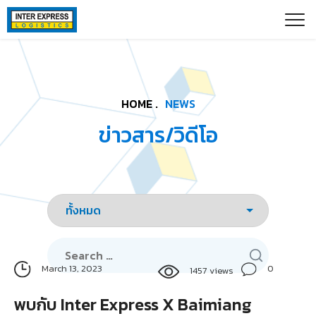
Skip
Paste this code as high in the of the page as possible:
to
content
HOME .
NEWS
ข่าวสาร/วิดีโอ
Search
for:
0
March 13, 2023
1457 views
พบกับ Inter Express X Baimiang