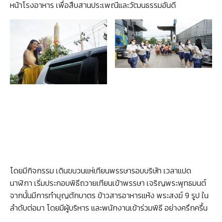
หน้าโรงอาหาร เพื่อสืบสานประเพณีและวัฒนธรรมอันดี
โดยมีกิจกรรม เดินขบวนแห่เทียนพรรษารอบบริษัท เวลาแปด
นาฬิกา เริ่มประกอบพิธีถวายเทียนเข้าพรรษา เจริญพระพุทธมนต์
จากนั้นมีการทำบุญตักบาตร ข้าวสารอาหารแห้ง พระสงฆ์ 9 รูป ใน
ลำดับต่อมา โดยมีผู้บริหาร และพนักงานเข้าร่วมพิธี อย่างครึกครื้น