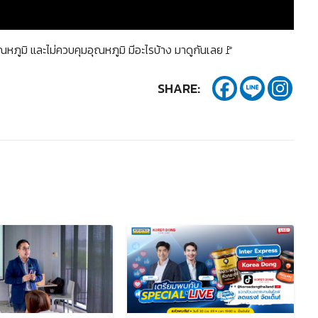
หภูมิ และไม่ควบคุมอุณหภูมิ มีอะไรบ้าง มาดูกันเลย🚩
SHARE: