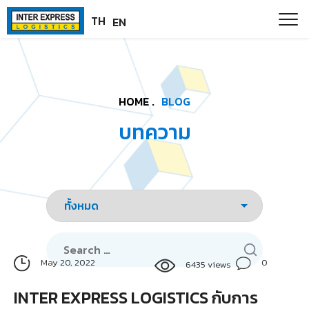
Skip
Paste this code as high in the of the page as possible:
TH
EN
to
content
HOME .
BLOG
บทความ
Search
for:
0
May 20, 2022
6435 views
INTER EXPRESS LOGISTICS กับการ