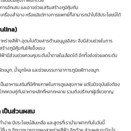
ประโยชน์ต่อสุขภาพอีกด้วย
การอักเสบ และอาจช่วยเสริมสร้างภูมิคุ้มกัน
เครื่องสำอาง หรือแม้แต่ทางการแพทย์ก็สามารถนำไปใช้ประโยชน์ได้
ulina)
นสาหร่ายสีฟ้า อุดมไปด้วยสารต้านอนุมูลอิสระ จึงมีส่วนช่วยในการ
้างภูมิคุ้มกันให้แข็งแรง
ีฟ้ามีส่วนช่วยควบคุมระดับน้ำตาลในเลือดได้ อีกทั้งยังช่วยลดระดับ
ัดจมูก, น้ำมูกไหล และช่วยบรรเทาอาการภูมิแพ้ทางจมูก
เป็นอาหารเสริมที่มีศักยภาพในการดูแลสุขภาพ แต่ในปัจจุบันยังต้อง
ริโภคควบคู่กับอาหารหลักที่หลากหลาย รวมถึงปรึกษาผู้เชี่ยวชาญ
้า เป็นส่วนผสม
ทำง่าย มีประโยชน์ล้นเหลือ และสูตรที่เรานำมาฝากกันในวันนี้
ชน์อื่น ๆ อีกมากมายจากผงสาหร่ายสีฟ้า อีกด้วย ส่วนผสมจะมีอะไร