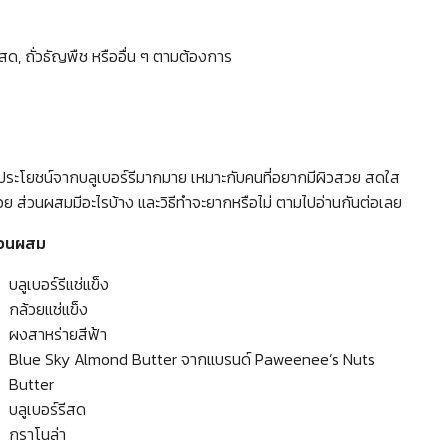
ด, ถั่วธัญพืช หรืออื่น ๆ ตามต้องการ
ประโยชน์จากบลูเบอร์รีมากมาย เหมาะกับคนที่อยากมีผิวสวย สดใส
้วย ส่วนผสมมีอะไรบ้าง และวิธีทำจะยากหรือไม่ ตามไปอ่านกันต่อเลย
่วนผสม
บลูเบอร์รีแช่แข็ง
กล้วยแช่แข็ง
ผงสาหร่ายสีฟ้า
Blue Sky Almond Butter จากแบรนด์ Paweenee’s Nuts
Butter
บลูเบอร์รีสด
กราโนล่า