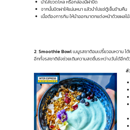
นำใส่ขวดโหล หรือกล่องมีฝาปิด
Search
จากนั้นปิดฝาให้แน่นหนา แล้วนำไปแช่ตู้เย็นข้ามคืน
for:
เมื่อต้องการกิน ให้นำออกมาตกแต่งหน้าด้วยผลไม้ส
2
.
Smoothie Bowl
เมนูรสชาติอมเปรี้ยวอมหวาน ได้
อีกทั้งรสชาติยังช่วยเติมความสดชื่นระหว่างวันได้อีกด
ส