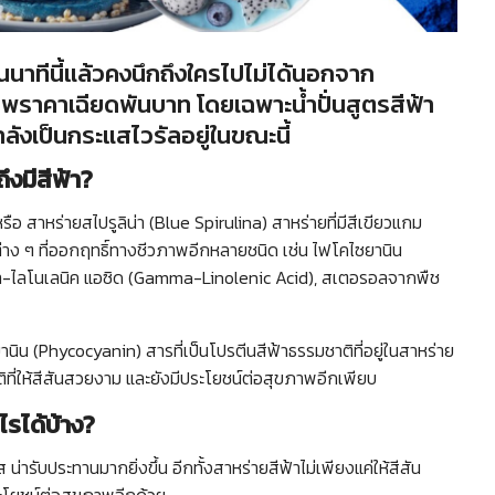
นนาทีนี้แล้วคงนึกถึงใครไปไม่ได้นอกจาก
พราคาเฉียดพันบาท โดยเฉพาะน้ำปั่นสูตรสีฟ้า
ังเป็นกระแสไวรัลอยู่ในขณะนี้
ึงมีสีฟ้า?
 หรือ สาหร่ายสไปรูลิน่า (Blue Spirulina) สาหร่ายที่มีสีเขียวแกม
รต่าง ๆ ที่ออกฤทธิ์ทางชีวภาพอีกหลายชนิด เช่น ไฟโคไซยานิน
่า-ไลโนเลนิค แอซิด (Gamma-Linolenic Acid), สเตอรอลจากพืช
ซยานิน (Phycocyanin) สารที่เป็นโปรตีนสีฟ้าธรรมชาติที่อยู่ในสาหร่าย
ติที่ให้สีสันสวยงาม และยังมีประโยชน์ต่อสุขภาพอีกเพียบ
รได้บ้าง?
 น่ารับประทานมากยิ่งขึ้น อีกทั้งสาหร่ายสีฟ้าไม่เพียงแค่ให้สีสัน