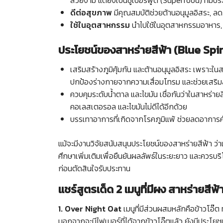
สวยงาม แต่ยังเป็นซูเปอร์ฟูด (Superfood) ที่มี
ดีต่อสุขภาพ
มีคุณสมบัติช่วยต้านอนุมูลอิสระ, ลด
ใช้ในอุตสาหกรรม
นำไปใช้ในอุตสาหกรรมอาหาร, 
ประโยชน์ของสาหร่ายสีฟ้า (Blue Spir
เสริมสร้างภูมิคุ้มกัน และต้านอนุมูลอิสระ เพราะใ
ปกป้องร่างกายจากความเสื่อมโทรม และช่วยเสริมสร
ควบคุมระดับน้ำตาล และไขมัน เชื่อกันว่าในสาหร่ายส
คอเลสเตอรอล และไขมันไม่ดีได้อีกด้วย
บรรเทาอาการที่เกิดจากโรคภูมิแพ้ ช่วยลดอาการค
แม้จะมีงานวิจัยสนับสนุนประโยชน์ของสาหร่ายสีฟ้า ว่า
ศึกษาเพิ่มเติมเพื่อยืนยันผลลัพธ์ในระยะยาว และควรบ
ก่อนตัดสินใจรับประทาน
แชร์สูตรเด็ด 2 เมนูที่มีผง สาหร่ายสีฟ
1.
Over Night Oat
เมนูที่มีส่วนผสมหลักคือข้าวโอ๊ต 
นอกจากจะมีไฟเบอร์ที่ได้จากข้าวโอ๊ตแล้ว ยังมีประโย