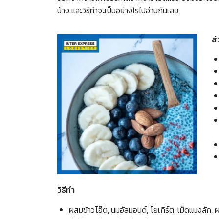
บ้าง และวิธีทำจะเป็นอย่างไรไปอ่านกันเลย
ส
วิธีทำ
ผสมข้าวโอ๊ต, นมอัลมอนด์, โยเกิร์ต, เม็ดแมงลัก,