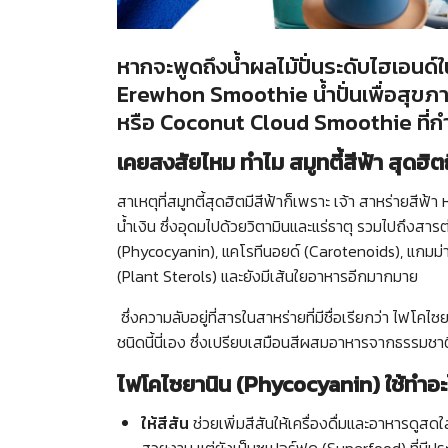
หากจะพูดถึงน้ำผลไม้ปั่นระดับไฮเอนด์ใ
Erewhon Smoothie น้ำปั่นเพื่อสุขภา
หรือ Coconut Cloud Smoothie ที่กำล
เคยสงสัยไหม ทำไม สมูทตี้สีฟ้า สุดฮิตถ
สาเหตุที่สมูทตี้สุดฮิตมีสีฟ้าก็เพราะ เจ้า สาหร่ายสีฟ้า
น้ำเงิน ซึ่งอุดมไปด้วยวิตามินและแร่ธาตุ รวมไปถึงสา
(Phycocyanin), แคโรทีนอยด์ (Carotenoids), แกมม
(Plant Sterols) และยังมีเส้นใยอาหารอีกมากมาย
ซึ่งความลับอยู่ที่สารในสาหร่ายที่มีชื่อเรียกว่า ไฟโคไ
ชนิดนี้นี่เอง ซึ่งเปรียบเสมือนสีผสมอาหารจากธรรมชา
ไฟโคไซยานิน (Phycocyanin) ใช้ทำอะไ
ให้สีสัน
ช่วยเพิ่มสีสันให้เครื่องดื่มและอาหารดูสดใส