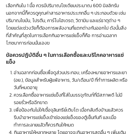
เลือกกินใน 1 มื้อ ควรมีปริมาณโซเดียมประมาณ 600 มิลลิกรัม
นอกจากนี้ก็ควรดูคุณค่าสารอาหารประเภทอื่น ๆ ประกอบด้วย เช่น
ปริมาณไขมัน, โปรตีน, คาร์โบไฮเดรต, วิตามิน และแร่ธาตุต่าง ๆ
โดยแต่ละช่วงวัยก็ต้องการพลังงานที่แตกต่างกันออกไป ดังนั้นสิ่ง
ที่สำคัญที่สุดในการเลือกกินอาหารแช่แข็งก็คือ การอ่านฉลาก
โภชนาการก่อนนั่นเองฃ
ข้อควรปฏิบัติอื่น ๆ ในการเลือกซื้อและบริโภคอาหารแช่
แข็ง
อ่านฉลากก่อนซื้อเพื่อดูส่วนประกอบ, เครื่องหมายอาหารและยา
(อย.), ข้อมูลสำหรับผู้แพ้อาหาร, วัน/เดือน/ปี ที่ทำการผลิต หรือ
วันที่หมดอายุ
ควรเลือกซื้ออาหารแช่แข็งที่ใส่ในบรรจุภัณฑ์ที่มีสภาพดี ไม่มี
รอยรั่วหรือฉีกขาด
เพื่อป้องกันไม่ให้เชื้อจุลินทรีย์เติบโต เมื่อกลับถึงบ้านแล้วควร
รีบนำอาหารแช่แข็งเข้าช่องแช่แข็งของตู้เย็นทันที และเมื่อ
ทำการละลายแล้วก็ควรกินให้หมด
กินอาหารให้หลากหลาย โดยอาจจะกินอาหารสดอื่น ๆ เพิ่มเติม