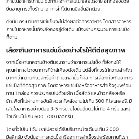
ภายในอาหารเท่านั้น ซึ่งทำให้อาหารไม่เน่าเสียได้ง่าย อีกทั้งยังช่วย
ยืดอายุการเก็บรักษาอาหารให้ได้นานยิ่งขึ้นอีกด้วย
ดังนั้น กระบวนการแช่แข็งจะไม่ส่งผลต่อสารอาหาร โดยสารอาหาร
ภายในอาหารนั้นก็จะยังคงอยู่ดังเดิม แม้จะผ่านกระบวนการแช่แข็ง
ก็ตาม
เลือกกินอาหารแช่แข็งอย่างไรให้ดีต่อสุขภาพ
จากเนื้อหาบทความข้างต้นจะทราบว่าอาหารแช่แข็ง ก็ยังคงให้
คุณค่าทางโภชนาการที่ใกล้เคียงดังเดิม แต่สิ่งที่ควรให้ความสำคัญ
มากกว่าความกังวลหรือคำถามเหล่านั้นก็คือ การเลือกที่จะกินอาหาร
แช่แข็งที่ดีต่อสุขภาพ โดยอาหารแช่แข็งหรืออาหารสำเร็จรูปพร้อม
ทาน 1 กล่อง ควรประกอบไปด้วยผัก เนื้อสัตว์ และข้าวกล้องหรือ
ธัญพืชที่ไม่ผ่านการขัดสี ควรให้พลังงานไม่เกิน 500 กิโลแคลอรี, มี
เส้นใยอาหารอย่างน้อย 3-5 กรัม, มีไขมันอิ่มตัวไม่เกิน 4 กรัม และมี
โซเดียมไม่เกิน 600-700 มิลลิกรัม
โดยทั่วไปใน 1 วัน เราไม่ควรได้รับปริมาณโซเดียมเกิน 2,000
มิลลิกรัม ดังนั้นอาหารแช่แข็งหรืออาหารสำเร็จรูปพร้อมทานที่เรา