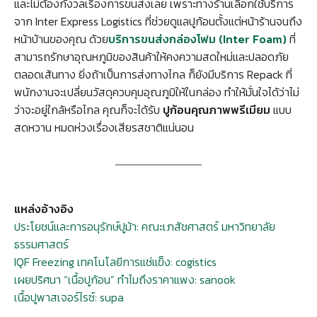
และไม่ต้องกังวลเรื่องการขนส่งเลย เพราะทางร้านเลือกใช้บริการ
จาก Inter Express Logistics ที่ช่วยดูแลปูก้อนตั้งแต่หน้าร้านจนถึง
หน้าบ้านของคุณ ด้วย
บริการขนส่งกล่องโฟม (Inter Foam)
ที่
สามารถรักษาอุณหภูมิของสินค้าให้คงความสดใหม่และปลอดภัย
ตลอดเส้นทาง ยิ่งถ้าเป็นการส่งทางไกล ก็ยังมีบริการ Repack ที่
พนักงานจะเปลี่ยนวัสดุควบคุมอุณภูมิให้ในกล่อง ทำให้มั่นใจได้ว่าไม่
ว่าจะอยู่ใกล้หรือไกล คุณก็จะได้รับ
ปูก้อนคุณภาพพรีเมียม
แบบ
สดหวาน หมดห่วงเรื่องเสียรสชาติแน่นอน
แหล่งอ้างอิง
ประโยชน์และการอนุรักษ์ปูม้า: คณะเภสัชศาสตร์ มหาวิทยาลัย
ธรรมศาสตร์
IQF Freezing เทคโนโลยีการแช่แข็ง: cogistics
เผยปริศนา “เนื้อปูก้อน” ทำไมถึงราคาแพง: sanook
เนื้อปูพาสเจอร์ไรซ์: supa