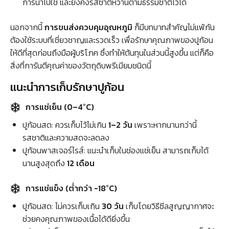
การนำไปใช้ และยังคงรสชาติหวานตามธรรมชาติไว้ได้
นอกจากนี้
การขนส่งควบคุมอุณหภูมิ
ก็มีบทบาทสำคัญไม่แพ้กัน
ต้องใช้ระบบที่เชี่ยวชาญและรวดเร็ว เพื่อรักษาคุณภาพของปูก้อน
ให้ดีที่สุดก่อนถึงมือผู้บริโภค ซึ่งทำให้ต้นทุนในส่วนนี้สูงขึ้น แต่ก็คือ
สิ่งที่การันตีคุณค่าของวัตถุดิบพรีเมียมชนิดนี้
แนะนำการเก็บรักษาปูก้อน
การแช่เย็น (0–4°C)
ปูก้อนสด: ควรเก็บไว้ไม่เกิน
1–2 วัน
เพราะหากนานกว่านี้
รสชาติและความสดจะลดลง
ปูก้อนพาสเจอร์ไรส์: แนะนำเก็บในช่องแช่เย็น สามารถเก็บได้
นานสูงสุดถึง
12 เดือน
การแช่แข็ง (ต่ำกว่า -18°C)
ปูก้อนสด: ไม่ควรเก็บเกิน
30 วัน
เก็บโดยวิธีซีลสูญญากาศจะ
ช่วยคงคุณภาพของเนื้อได้ดียิ่งขึ้น