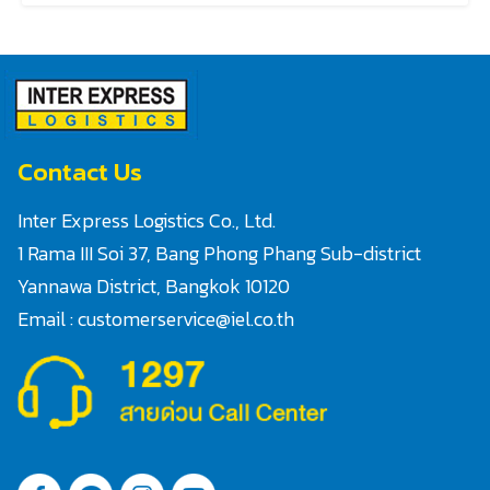
Contact Us
Inter Express Logistics Co., Ltd.
1 Rama III Soi 37, Bang Phong Phang Sub-district
Search
Yannawa District, Bangkok 10120
for:
Email : customerservice@iel.co.th