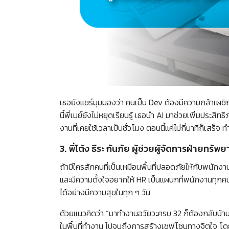
เธอยังแชร์มุมมองว่า คนเป็น Dev ต้องมีความกล้าเผชิญ
นี้พี่เมย์ยังไม่หยุดเรียนรู้ เธอนำ AI มาช่วยเพิ่มปร
งานที่เคยใช้เวลาเป็นชั่วโมง ตอนนี้แค่ไม่กี่นาทีก็เสร็จ 
3. พี่โต้ง ธีระ กันภัย ผู้ช่วยผู้จัดการฝ่ายทรั
ถ้ามีใครสักคนที่เป็นเหมือนพื้นที่ปลอดภัยให้กับพนักงาน
และมีความตั้งใจอยากให้ HR เป็นแผนกที่พนักงานทุกคนก
ได้อย่างมีความสุขในทุก ๆ วัน
ด้วยแนวคิดว่า “มาทำงานอวัยวะครบ 32 ก็ต้องกลับบ้
ในพื้นที่ทำงาน ไปจนถึงการสร้างเซฟโซนทางจิตใจ โดย