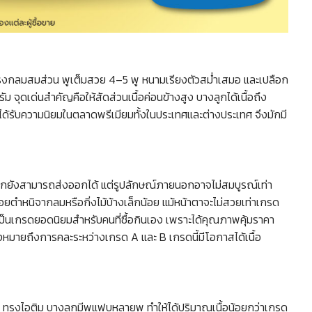
กมีทรงกลมสมส่วน พูเต็มสวย 4–5 พู หนามเรียงตัวสม่ำเสมอ และเปลือก
ม จุดเด่นสำคัญคือให้สัดส่วนเนื้อค่อนข้างสูง บางลูกได้เนื้อถึง
ด้รับความนิยมในตลาดพรีเมียมทั้งในประเทศและต่างประเทศ จึงมักมี
ยลูกยังสามารถส่งออกได้ แต่รูปลักษณ์ภายนอกอาจไม่สมบูรณ์เท่า
ีรอยตำหนิจากลมหรือกิ่งไม้บ้างเล็กน้อย แม้หน้าตาจะไม่สวยเท่าเกรด
ห้เป็นเกรดยอดนิยมสำหรับคนที่ซื้อกินเอง เพราะได้คุณภาพคุ้มราคา
งหมายถึงการคละระหว่างเกรด A และ B เกรดนี้มีโอกาสได้เนื้อ
่า ทรงไอติม บางลูกมีพูแฟบหลายพู ทำให้ได้ปริมาณเนื้อน้อยกว่าเกรด